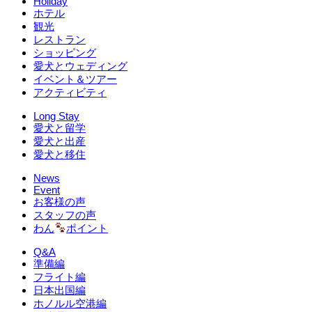
Holiday
ホテル
観光
レストラン
ショッピング
愛犬とウェディング
イベント＆ツアー
アクティビティ
Long Stay
愛犬と留学
愛犬と出産
愛犬と移住
News
Event
お客様の声
スタッフの声
わん
ポイント
Q&A
準備編
フライト編
日本出国編
ホノルル空港編