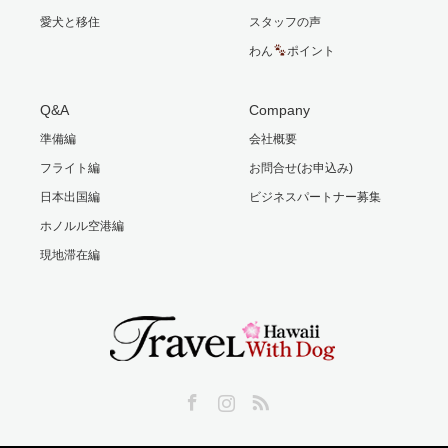
愛犬と移住
スタッフの声
わん
ポイント
Q&A
Company
準備編
会社概要
フライト編
お問合せ(お申込み)
日本出国編
ビジネスパートナー募集
ホノルル空港編
現地滞在編
Facebook
Instagram
RSS