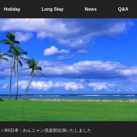
Holiday
Long Stay
News
Q&A
＞BS日本：わんニャン倶楽部出演いたしました