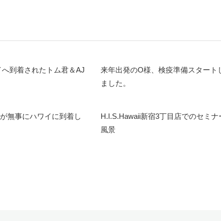
へ到着されたトム君＆AJ
来年出発のO様、検疫準備スタート
ました。
んが無事にハワイに到着し
H.I.S.Hawaii新宿3丁目店でのセミナ
風景